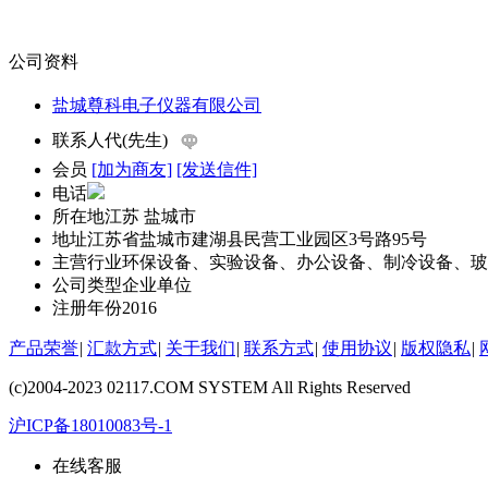
公司资料
盐城尊科电子仪器有限公司
联系人
代(先生)
会员
[加为商友]
[发送信件]
电话
所在地
江苏 盐城市
地址
江苏省盐城市建湖县民营工业园区3号路95号
主营行业
环保设备、实验设备、办公设备、制冷设备、玻
公司类型
企业单位
注册年份
2016
产品荣誉
|
汇款方式
|
关于我们
|
联系方式
|
使用协议
|
版权隐私
|
(c)2004-2023 02117.COM SYSTEM All Rights Reserved
沪ICP备18010083号-1
在线客服