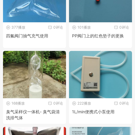
377播放
0评论
101播放
0评论
四氟阀门抽气充气使用
PP阀门上的红色垫子的更换
168播放
0评论
222播放
0评论
臭气采样仪一体机- 臭气袋清
1L/min便携式小泵使用
洗排气体