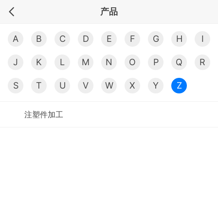
产品
A
B
C
D
E
F
G
H
I
J
K
L
M
N
O
P
Q
R
S
T
U
V
W
X
Y
Z
注塑件加工