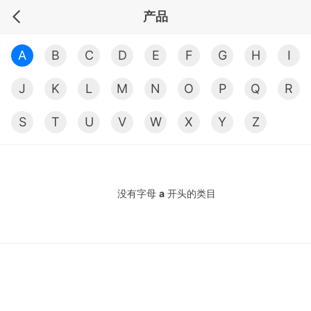
产品
A
B
C
D
E
F
G
H
I
J
K
L
M
N
O
P
Q
R
S
T
U
V
W
X
Y
Z
没有字母
a
开头的类目